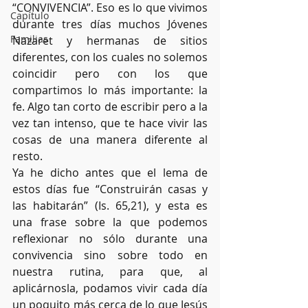
“CONVIVENCIA”. Eso es lo que vivimos 
Capítulo
durante tres días muchos Jóvenes 
Familias
Nazaret y hermanas de sitios 
diferentes, con los cuales no solemos 
coincidir pero con los que 
compartimos lo más importante: la 
fe. Algo tan corto de escribir pero a la 
vez tan intenso, que te hace vivir las 
cosas de una manera diferente al 
resto. 
Ya he dicho antes que el lema de 
estos días fue “Construirán casas y 
las habitarán” (Is. 65,21), y esta es 
una frase sobre la que podemos 
reflexionar no sólo durante una 
convivencia sino sobre todo en 
nuestra rutina, para que, al 
aplicárnosla, podamos vivir cada día 
un poquito más cerca de lo que Jesús 