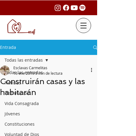
Entrada
Todas las entradas
Esclavas Carmelitas
Todas las entradas
16 ene 2016
3 min de lectura
Construirán casas y las
Noticias
habitarán
Testimonios
Vida Consagrada
Jóvenes
Constituciones
Voluntad de Dios