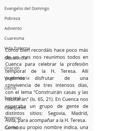
Evangelio del Domingo
Pobreza
Adviento
Cuaresma
Vida fraterna
Como bien recordáis hace poco más 
de un mes nos reunimos todos en 
Obediencia
Cuenca para celebrar la profesión 
Oración
temporal de la H. Teresa. Allí 
pudimos disfrutar de una 
Virgen María
convivencia de tres intensos días, 
Libros
con el lema “Construirán casas y las 
San José
habitarán” (Is. 65, 21). En Cuenca nos 
esperaba un grupo de gente de 
Catequesis
distintos sitios: Segovia, Madrid, 
Novenas
Ávila, para acompañar a la H. Teresa. 
Como su propio nombre indica, una 
Carmelo