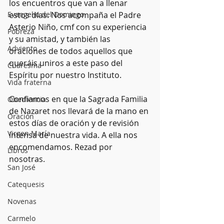
los encuentros que van a llenar 
Evangelio del Domingo
estos días. Nos acompaña el Padre 
Asterio Niño, cmf con su experiencia 
Pobreza
y su amistad, y también las 
Adviento
oraciones de todos aquellos que 
queráis uniros a este paso del 
Cuaresma
Espíritu por nuestro Instituto. 
Vida fraterna
Confiamos en que la Sagrada Familia 
Obediencia
de Nazaret nos llevará de la mano en 
Oración
estos días de oración y de revisión 
Virgen María
intensa de nuestra vida. A ella nos 
encomendamos. Rezad por 
Libros
nosotras. 
San José
Catequesis
Novenas
Carmelo