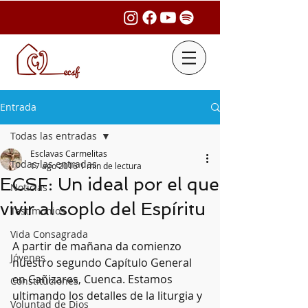
Entrada
Todas las entradas
Esclavas Carmelitas
Todas las entradas
17 ago 2016
1 min de lectura
ECSF: Un ideal por el que
Noticias
vivir al soplo del Espíritu
Testimonios
Vida Consagrada
A partir de mañana da comienzo 
Jóvenes
nuestro segundo Capítulo General 
en Cañizares, Cuenca. Estamos 
Constituciones
ultimando los detalles de la liturgia y 
Voluntad de Dios