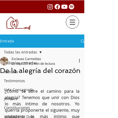
Entrada
Todas las entradas
Esclavas Carmelitas
Todas las entradas
28 sept 2016
2 min de lectura
De la alegría del corazón
Noticias
Testimonios
Vida Consagrada
¿Cómo se abre el camino para la 
alegría? Tenemos que unir con Dios 
Jóvenes
lo más íntimo de nosotros. Yo 
Constituciones
querría proponerte el siguiente, muy 
andadero: lo más íntimo que 
Voluntad de Dios