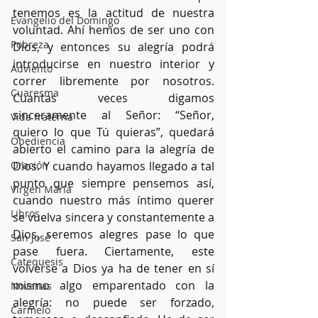
tenemos es la actitud de nuestra 
Evangelio del Domingo
voluntad. Ahí hemos de ser uno con 
Pobreza
Dios, y entonces su alegría podrá 
introducirse en nuestro interior y 
Adviento
correr libremente por nosotros. 
Cuaresma
Cuantas veces digamos 
sinceramente al Señor: “Señor, 
Vida fraterna
quiero lo que Tú quieras”, quedará 
Obediencia
abierto el camino para la alegría de 
Oración
Dios. Y cuando hayamos llegado a tal 
punto que siempre pensemos así, 
Virgen María
cuando nuestro más íntimo querer 
Libros
se vuelva sincera y constantemente a 
Dios, seremos alegres pase lo que 
San José
pase fuera. Ciertamente, este 
Catequesis
volverse a Dios ya ha de tener en sí 
mismo algo emparentado con la 
Novenas
alegría: no puede ser forzado, 
Carmelo