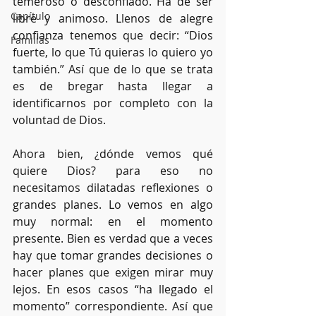
temeroso o desconfiado. Ha de ser 
Capítulo
libre y animoso. Llenos de alegre 
confianza tenemos que decir: “Dios 
Familias
fuerte, lo que Tú quieras lo quiero yo 
también.” Así que de lo que se trata 
es de bregar hasta llegar a 
identificarnos por completo con la 
voluntad de Dios. 
Ahora bien, ¿dónde vemos qué 
quiere Dios? para eso no 
necesitamos dilatadas reflexiones o 
grandes planes. Lo vemos en algo 
muy normal: en el momento 
presente. Bien es verdad que a veces 
hay que tomar grandes decisiones o 
hacer planes que exigen mirar muy 
lejos. En esos casos “ha llegado el 
momento” correspondiente. Así que 