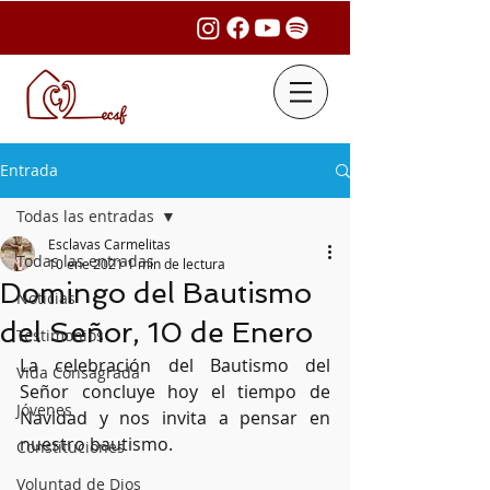
Entrada
Todas las entradas
Esclavas Carmelitas
Todas las entradas
10 ene 2021
1 min de lectura
Domingo del Bautismo
Noticias
del Señor, 10 de Enero
Testimonios
La celebración del Bautismo del 
Vida Consagrada
Señor concluye hoy el tiempo de 
Jóvenes
Navidad y nos invita a pensar en 
nuestro bautismo.
Constituciones
Voluntad de Dios