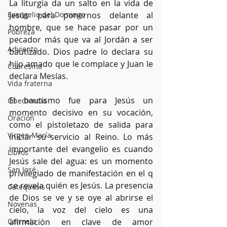
La liturgia da un salto en la vida de 
Evangelio del Domingo
Jesús para ponernos delante al 
hombre, que se hace pasar por un 
Pobreza
pecador más que va al Jordán a ser 
Adviento
bautizado. Dios padre lo declara su 
hijo amado que le complace y Juan le 
Cuaresma
declara Mesías.
Vida fraterna
El bautismo fue para Jesús un 
Obediencia
momento decisivo en su vocación, 
Oración
como el pistoletazo de salida para 
Virgen María
iniciar su servicio al Reino. Lo más 
importante del evangelio es cuando 
Libros
Jesús sale del agua: es un momento 
San José
privilegiado de manifestación en el q 
se revela quién es Jesús. La presencia 
Catequesis
de Dios se ve y se oye al abrirse el 
Novenas
cielo, la voz del cielo es una 
Carmelo
afirmación en clave de amor 