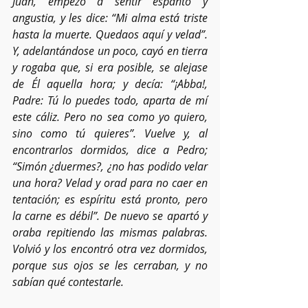
Juan, empezó a sentir espanto y 
angustia, y les dice: “Mi alma está triste 
hasta la muerte. Quedaos aquí y velad”. 
Y, adelantándose un poco, cayó en tierra 
y rogaba que, si era posible, se alejase 
de Él aquella hora; y decía: “¡Abba!, 
Padre: Tú lo puedes todo, aparta de mí 
este cáliz. Pero no sea como yo quiero, 
sino como tú quieres”. Vuelve y, al 
encontrarlos dormidos, dice a Pedro; 
“Simón ¿duermes?, ¿no has podido velar 
una hora? Velad y orad para no caer en 
tentación; es espíritu está pronto, pero 
la carne es débil”. De nuevo se apartó y 
oraba repitiendo las mismas palabras. 
Volvió y los encontró otra vez dormidos, 
porque sus ojos se les cerraban, y no 
sabían qué contestarle.