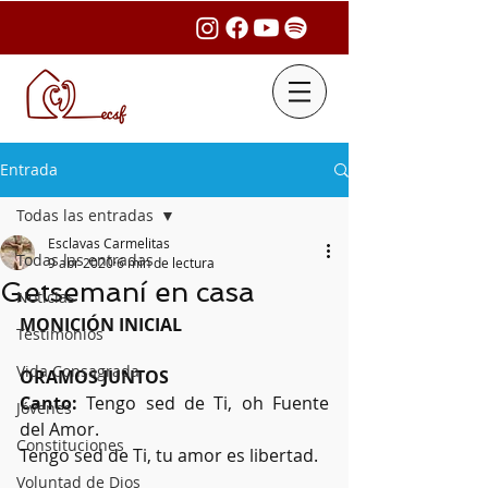
Entrada
Todas las entradas
Esclavas Carmelitas
Todas las entradas
9 abr 2020
6 min de lectura
Getsemaní en casa
Noticias
MONICIÓN INICIAL
Testimonios
Vida Consagrada
ORAMOS JUNTOS
Canto:
 Tengo sed de Ti, oh Fuente 
Jóvenes
del Amor. 
Constituciones
Tengo sed de Ti, tu amor es libertad.
Voluntad de Dios