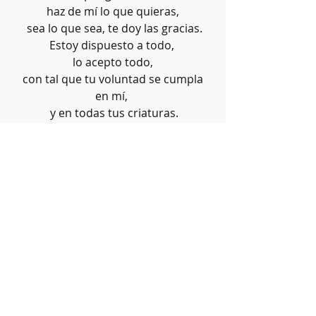
 haz de mí lo que quieras, 
 sea lo que sea, te doy las gracias.
Estoy dispuesto a todo, 
 lo acepto todo, 
 con tal que tu voluntad se cumpla 
en mí, 
 y en todas tus criaturas.
No deseo nada más, Padre.
Te confío mi alma, 
 te la doy con todo el amor 
 de que soy capaz, 
 porque te amo.
Y necesito darme, 
 ponerme en tus manos sin medida, 
 con una infinita confianza, 
 porque Tú eres mi Padre.
4. Velad y orad para no caer en la 
tentación