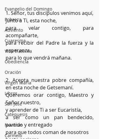
Evangelio del Domingo
1. Señor, tus discípulos venimos aquí, 
Pobreza
junto a Ti, esta noche, 
para velar contigo, para 
Adviento
acompañarte, 
Cuaresma
para recibir del Padre la fuerza y la 
esperanza 
Vida fraterna
para lo que vendrá mañana.
Obediencia
Oración
2. Acepta nuestra pobre compañía, 
Virgen María
en esta noche de Getsemaní.
Libros
Queremos orar contigo, Maestro y 
Señor nuestro,
San José
y aprender de Ti a ser Eucaristía,
Catequesis
a ser como un pan bendecido, 
partido y entregado
Novenas
para que todos coman de nosotros
Carmelo