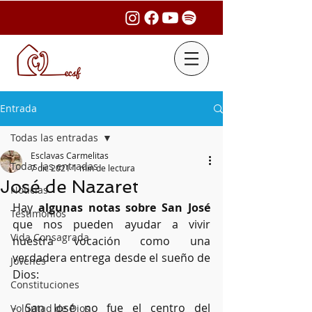
Entrada
Todas las entradas
Esclavas Carmelitas
Todas las entradas
7 dic 2021
1 min de lectura
José de Nazaret
Noticias
Hay 
algunas notas sobre San José
Testimonios
que nos pueden ayudar a vivir 
Vida Consagrada
nuestra vocación como una 
verdadera entrega desde el sueño de 
Jóvenes
Dios:
Constituciones
- San José no fue el centro del 
Voluntad de Dios