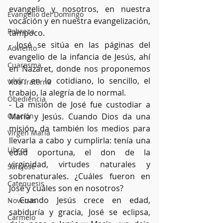
evangelio y nosotros, en nuestra 
Evangelio del Domingo
vocación y en nuestra evangelización, 
Pobreza
tampoco.
- José se sitúa en las páginas del 
Adviento
evangelio de la infancia de Jesús, ahí 
Cuaresma
en Nazaret, donde nos proponemos 
vivir, en lo cotidiano, lo sencillo, el 
Vida fraterna
trabajo, la alegría de lo normal.
Obediencia
- La misión de José fue custodiar a 
Oración
María y Jesús. Cuando Dios da una 
misión, da también los medios para 
Virgen María
llevarla a cabo y cumplirla: tenía una 
Libros
edad oportuna, el don de la 
virginidad, virtudes naturales y 
San José
sobrenaturales. ¿Cuáles fueron en 
Catequesis
José y cuáles son en nosotros?
- Cuando Jesús crece en edad, 
Novenas
sabiduría y gracia, José se eclipsa, 
Carmelo