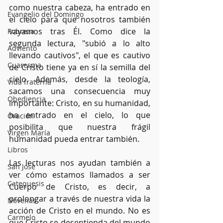
como nuestra cabeza, ha entrado en 
Evangelio del Domingo
el cielo para que nosotros también 
vayamos tras Él. Como dice la 
Pobreza
segunda lectura, "subió a lo alto 
Adviento
llevando cautivos", el que es cautivo 
Cuaresma
de Cristo tiene ya en sí la semilla del 
cielo. Además, desde la teología, 
Vida fraterna
sacamos una consecuencia muy 
Obediencia
importante: Cristo, en su humanidad, 
ha entrado en el cielo, lo que 
Oración
posibilita que nuestra frágil 
Virgen María
humanidad pueda entrar también.
Libros
Las lecturas nos ayudan también a 
San José
ver cómo estamos llamados a ser 
Catequesis
Cuerpo de Cristo, es decir, a 
prolongar a través de nuestra vida la 
Novenas
acción de Cristo en el mundo. No es 
Carmelo
que Cristo se desentienda del mundo 