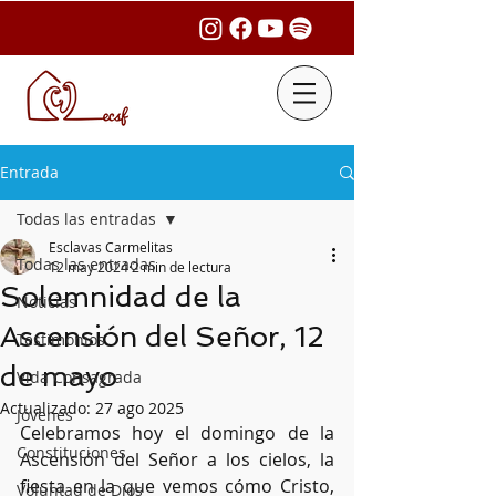
Entrada
Todas las entradas
Esclavas Carmelitas
Todas las entradas
12 may 2024
2 min de lectura
Solemnidad de la
Noticias
Ascensión del Señor, 12
Testimonios
de mayo
Vida Consagrada
Actualizado:
27 ago 2025
Jóvenes
Celebramos hoy el domingo de la 
Constituciones
Ascensión del Señor a los cielos, la 
fiesta en la que vemos cómo Cristo, 
Voluntad de Dios