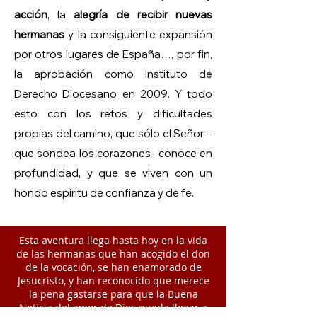
acción
, la
alegría de recibir nuevas
hermanas
y la consiguiente expansión
por otros lugares de España…, por fin,
la aprobación como Instituto de
Derecho Diocesano en 2009. Y todo
esto con los retos y dificultades
propias del camino, que sólo el Señor –
que sondea los corazones- conoce en
profundidad, y que se viven con un
hondo espíritu de confianza y de fe.
Esta aventura llega hasta hoy en la vida
de las hermanas que han acogido el don
de la vocación, se han enamorado de
Jesucristo, y han reconocido que merece
la pena gastarse para que la Buena
Noticia del amor de Dios pueda llegar a