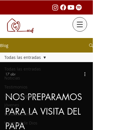
Blog
Todas las entradas
Todas las entradas
17 abr
Noticias
Testimonios
NOS PREPARAMOS
Vida Consagrada
Jóvenes
PARA LA VISITA DEL
Constituciones
Voluntad de Dios
PAPA