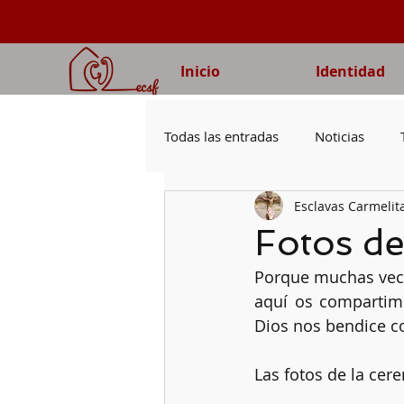
Inicio
Identidad
Todas las entradas
Noticias
Esclavas Carmelit
Voluntad de Dios
Evangeli
Fotos de
Porque muchas vece
Obediencia
Oración
V
aquí os compartimo
Dios nos bendice co
Capítulo
Familias
Las fotos de la cer