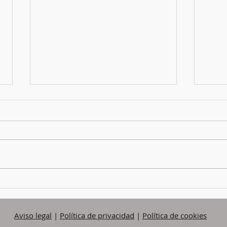
VIVENCIA DE LA
NOV
POBREZA
FAMI
Aviso legal
|
Política de privacidad
|
Política de cookies