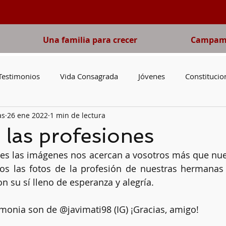
Una familia para crecer
Campame
Testimonios
Vida Consagrada
Jóvenes
Constitucio
as
26 ene 2022
1 min de lectura
o del Domingo
Pobreza
Adviento
Cuaresma
V
 las profesiones
s las imágenes nos acercan a vosotros más que nues
irgen María
Libros
San José
Catequesis
Nove
s las fotos de la profesión de nuestras hermanas P
n su sí lleno de esperanza y alegría. 
emonia son de @javimati98 (IG) ¡Gracias, amigo!