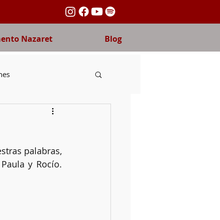
nto Nazaret
Blog
nes
ida fraterna
tras palabras, 
nas
Carmelo
aula y Rocío. 