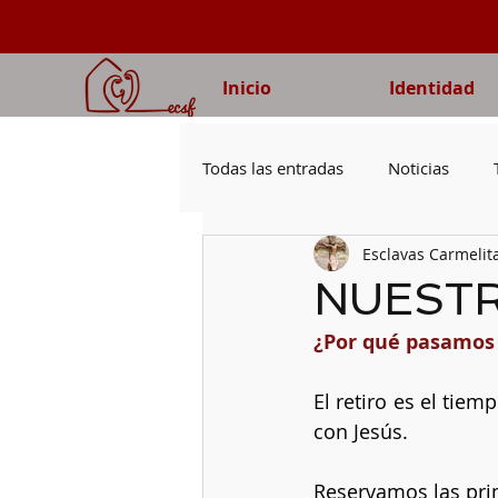
Inicio
Identidad
Todas las entradas
Noticias
Esclavas Carmelit
Voluntad de Dios
Evangeli
NUESTR
¿Por qué pasamos p
Obediencia
Oración
V
El retiro es el tiemp
con Jesús.
Capítulo
Familias
Reservamos las prim