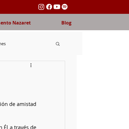
nto Nazaret
Blog
nes
ida fraterna
nas
Carmelo
ción de amistad 
Él a través de 