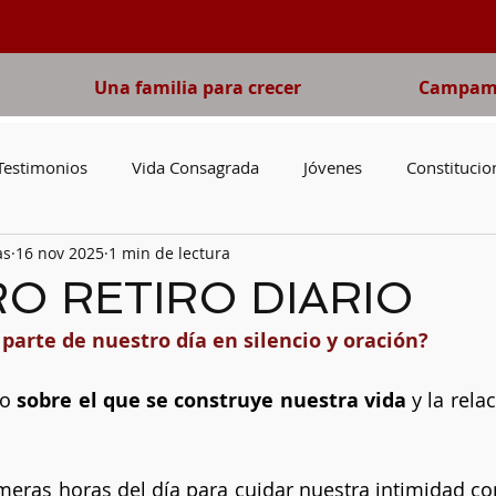
Una familia para crecer
Campame
Testimonios
Vida Consagrada
Jóvenes
Constitucio
as
16 nov 2025
1 min de lectura
o del Domingo
Pobreza
Adviento
Cuaresma
V
O RETIRO DIARIO
arte de nuestro día en silencio y oración?
irgen María
Libros
San José
Catequesis
Nove
o 
sobre el que se construye nuestra vida
 y la rela
eras horas del día para cuidar nuestra intimidad con 