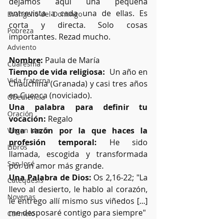
dejamos aquí una pequeña 
entrevista a cada una de ellas. Es 
Evangelio del Domingo
corta y directa. Solo cosas 
Pobreza
importantes. Rezad mucho.
Adviento
Nombre:
 Paula de María
Cuaresma
Tiempo de vida religiosa:
  Un año en 
Vida fraterna
Chauchina (Granada) y casi tres años 
en Cuenca (noviciado).
Obediencia
Una palabra para definir tu 
Oración
vocación:
 Regalo
Una razón por la que haces la 
Virgen María
profesión temporal:
 He sido 
Libros
llamada, escogida y transformada 
San José
por un amor más grande.
Una Palabra de Dios:
 Os 2,16-22; "La 
Catequesis
llevo al desierto, le hablo al corazón, 
Novenas
le entrego allí mismo sus viñedos [...] 
me desposaré contigo para siempre"
Carmelo