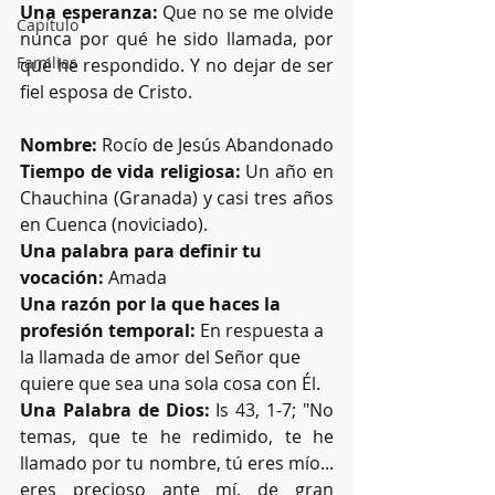
Una esperanza:
 Que no se me olvide 
Capítulo
nunca por qué he sido llamada, por 
Familias
qué he respondido. Y no dejar de ser 
fiel esposa de Cristo.
Nombre:
 Rocío de Jesús Abandonado
Tiempo de vida religiosa:
 Un año en 
Chauchina (Granada) y casi tres años 
en Cuenca (noviciado).
Una palabra para definir tu 
vocación:
 Amada
Una razón por la que haces la 
profesión temporal:
 En respuesta a 
la llamada de amor del Señor que 
quiere que sea una sola cosa con Él.
Una Palabra de Dios:
 Is 43, 1-7; "No 
temas, que te he redimido, te he 
llamado por tu nombre, tú eres mío... 
eres precioso ante mí, de gran 