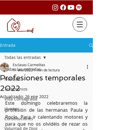
Entrada
Todas las entradas
Esclavas Carmelitas
Todas las entradas
11 ene 2022
1 min de lectura
Profesiones temporales
Noticias
2022
Testimonios
Actualizado:
26 ene 2022
Vida Consagrada
Este domingo celebraremos la 
Jóvenes
profesión de las hermanas Paula y 
Rocío. Para ir calentando motores y 
Constituciones
para que no os olvidéis de rezar os 
Voluntad de Dios