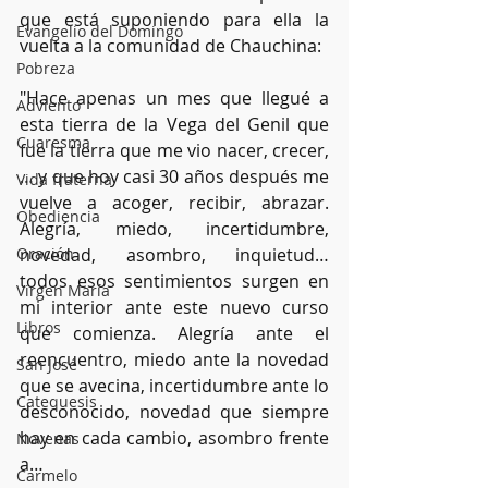
que está suponiendo para ella la 
Evangelio del Domingo
vuelta a la comunidad de Chauchina: 
Pobreza
"Hace apenas un mes que llegué a 
Adviento
esta tierra de la Vega del Genil que 
Cuaresma
fue la tierra que me vio nacer, crecer,
… y que hoy casi 30 años después me 
Vida fraterna
vuelve a acoger, recibir, abrazar. 
Obediencia
Alegría, miedo, incertidumbre, 
Oración
novedad, asombro, inquietud… 
todos esos sentimientos surgen en 
Virgen María
mi interior ante este nuevo curso 
Libros
que comienza. Alegría ante el 
reencuentro, miedo ante la novedad 
San José
que se avecina, incertidumbre ante lo 
Catequesis
desconocido, novedad que siempre 
hay en cada cambio, asombro frente 
Novenas
a…
Carmelo