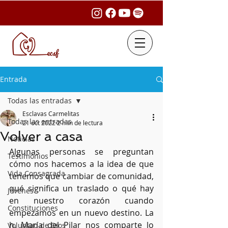
Entrada
Todas las entradas
Esclavas Carmelitas
Todas las entradas
21 oct 2022
2 min de lectura
Volver a casa
Noticias
Algunas personas se preguntan 
Testimonios
cómo nos hacemos a la idea de que 
Vida Consagrada
tenemos que cambiar de comunidad, 
qué significa un traslado o qué hay 
Jóvenes
en nuestro corazón cuando 
Constituciones
empezamos en un nuevo destino. La 
h. María del Pilar nos comparte lo 
Voluntad de Dios