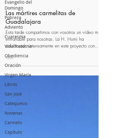
Evangelio del
Domingo
Las mártires carmelitas de
Pobreza
Guadalajara
Adviento
Esta tarde compartimos con vosotros un vídeo muy
Cuaresma
entrañable para nosotras. La H. Humi ha
colaborado intensamente en este proyecto con
Vida fraterna
las...
Obediencia
Oración
Virgen María
Libros
San José
Catequesis
Novenas
Carmelo
Capítulo