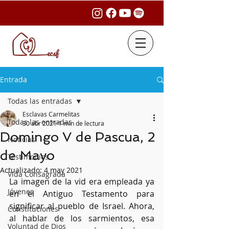
Entrada
Todas las entradas
Esclavas Carmelitas
Todas las entradas
30 abr 2021
1 min de lectura
Domingo V de Pascua, 2
Noticias
de Mayo
Testimonios
Actualizado:
4 may 2021
Vida Consagrada
La imagen de la vid era empleada ya 
Jóvenes
en el Antiguo Testamento para 
significar al pueblo de Israel. Ahora, 
Constituciones
al hablar de los sarmientos, esa 
Voluntad de Dios