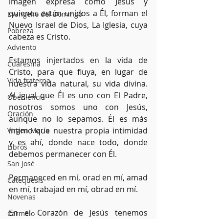
imagen expresa cómo Jesús y 
quienes están unidos a Él, forman el 
Evangelio del Domingo
Nuevo Israel de Dios, La Iglesia, cuya 
Pobreza
cabeza es Cristo.
Adviento
Estamos injertados en la vida de 
Cuaresma
Cristo, para que fluya, en lugar de 
Vida fraterna
nuestra vida natural, su vida divina. 
Al igual que Él es uno con El Padre, 
Obediencia
nosotros somos uno con Jesús, 
Oración
aunque no lo sepamos. Él es más 
íntimo que nuestra propia intimidad 
Virgen María
y es ahí, donde nace todo, donde 
Libros
debemos permanecer con Él. 
San José
Permaneced en mí, orad en mí, amad 
Catequesis
en mí, trabajad en mí, obrad en mí.
Novenas
En el Corazón de Jesús tenemos 
Carmelo