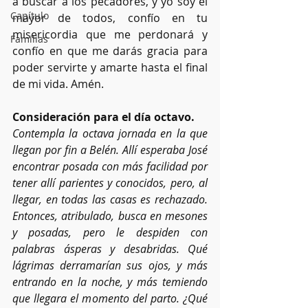
a buscar a los pecadores, y yo soy el 
Capítulo
mayor de todos, confío en tu 
misericordia que me perdonará y 
Familias
confío en que me darás gracia para 
poder servirte y amarte hasta el final 
de mi vida. Amén.  
Consideración para el día octavo.
Contempla la octava jornada en la que 
llegan por fin a Belén. Allí esperaba José 
encontrar posada con más facilidad por 
tener allí parientes y conocidos, pero, al 
llegar, en todas las casas es rechazado. 
Entonces, atribulado, busca en mesones 
y posadas, pero le despiden con 
palabras ásperas y desabridas. Qué 
lágrimas derramarían sus ojos, y más 
entrando en la noche, y más temiendo 
que llegara el momento del parto. ¿Qué 