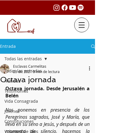
Entrada
Todas las entradas
Esclavas Carmelitas
Todas las entradas
23 dic 2021
3 min de lectura
Octava jornada
Noticias
Octava jornada. Desde Jerusalén a 
Testimonios
Belén
Vida Consagrada
Nos ponemos en presencia de los 
Jóvenes
Peregrinos sagrados, José y María, que 
Constituciones
lleva en su seno a Jesús, y después de un 
momento de silencio, hacemos la 
Voluntad de Dios