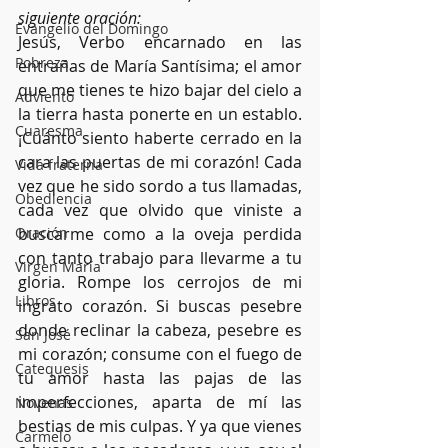
siguiente oración:
Evangelio del Domingo
Jesús, Verbo encarnado en las 
Pobreza
entrañas de María Santísima; el amor 
que me tienes te hizo bajar del cielo a 
Adviento
la tierra hasta ponerte en un establo. 
Cuaresma
¡Cuánto siento haberte cerrado en la 
cara las puertas de mi corazón! Cada 
Vida fraterna
vez que he sido sordo a tus llamadas, 
Obediencia
cada vez que olvido que viniste a 
Oración
buscarme como a la oveja perdida 
con tanto trabajo para llevarme a tu 
Virgen María
gloria. Rompe los cerrojos de mi 
Libros
ingrato corazón. Si buscas pesebre 
donde reclinar la cabeza, pesebre es 
San José
mi corazón; consume con el fuego de 
Catequesis
tu amor hasta las pajas de las 
imperfecciones, aparta de mí las 
Novenas
bestias de mis culpas. Y ya que vienes 
Carmelo