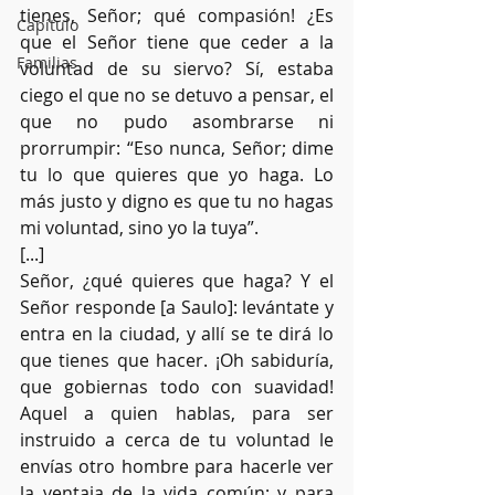
tienes, Señor; qué compasión! ¿Es 
Capítulo
que el Señor tiene que ceder a la 
Familias
voluntad de su siervo? Sí, estaba 
ciego el que no se detuvo a pensar, el 
que no pudo asombrarse ni 
prorrumpir: “Eso nunca, Señor; dime 
tu lo que quieres que yo haga. Lo 
más justo y digno es que tu no hagas 
mi voluntad, sino yo la tuya”.
[...]
Señor, ¿qué quieres que haga? Y el 
Señor responde [a Saulo]: levántate y 
entra en la ciudad, y allí se te dirá lo 
que tienes que hacer. ¡Oh sabiduría, 
que gobiernas todo con suavidad! 
Aquel a quien hablas, para ser 
instruido a cerca de tu voluntad le 
envías otro hombre para hacerle ver 
la ventaja de la vida común; y para 