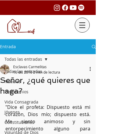
Entrada
Todas las entradas
Esclavas Carmelitas
Todas las entradas
16 dic 2016
2 min de lectura
Señor, ¿qué quieres que
Noticias
haga?
Testimonios
Vida Consagrada
"Dice el profeta: Dispuesto está mi 
Jóvenes
corazón, Dios mío; dispuesto está. 
Me siento animoso y sin 
Constituciones
entorpecimiento alguno para 
Voluntad de Dios