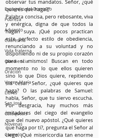
observar tus mandatos. Señor, ¿qué 
Evangelio del Domingo
quieres que haga?"
Palabra concisa, pero rebosante, viva 
Pobreza
y enérgica, digna de que todos la 
Adviento
hagan suya. ¡Qué pocos practican 
este perfecto estilo de obediencia, 
Cuaresma
renunciando a su voluntad y no 
Vida fraterna
disponiendo ni de su propio corazón 
para sí mismos! Buscan en todo 
Obediencia
momento no lo que ellos quieren 
Oración
sino lo que Dios quiere, repitiendo 
Virgen María
sin cesar: Señor, ¿qué quieres que 
haga? O las palabras de Samuel: 
Libros
habla, Señor, que tu siervo escucha. 
San José
Por desgracia, hay muchos más 
imitadores del ciego del evangelio 
Catequesis
que del nuevo apóstol. ¿Qué quieres 
Novenas
que haga por ti?, pregunta el Señor al 
Carmelo
ciego. ¡Qué misericordia tan enorme 