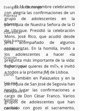
	El 11 de noviembre celebramos 
Evangelio del Domingo
con alegría las confirmaciones de un 
Pobreza
grupo de adolescentes en la 
Adviento
parroquia de Nuestra Señora de la O 
de Ubrique. Presidió la celebración 
Cuaresma
Mons. José Rico, que acudió desde 
Vida fraterna
Jerez acompañado de algunos 
seminaristas. En la homilía, invitó a 
Obediencia
los adolescentes a hacer «la 
Oración
pregunta más importante de la vida: 
Señor, ¿qué quieres de mí?», e invitó 
Virgen María
a todos a la próxima JMJ de Lisboa. 
Libros
	También en Palazuelos y en la 
San José
parroquia de San José de Segovia han 
tenido lugar las confirmaciones a 
Catequesis
cargo de Don César Franco. Varios 
Novenas
grupos de adolescentes que han 
recibido con gozo el sacramento, 
Carmelo