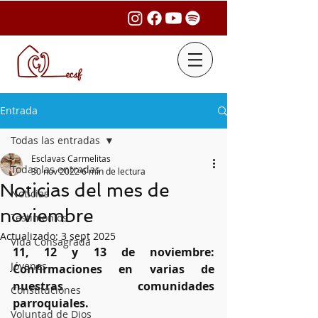
Entrada
Todas las entradas
Esclavas Carmelitas
Todas las entradas
30 nov 2022
6 min de lectura
Noticias del mes de
Noticias
noviembre
Testimonios
Actualizado:
3 sept 2025
Vida Consagrada
11, 12 y 13 de noviembre: 
Jóvenes
Confirmaciones en varias de 
nuestras comunidades 
Constituciones
parroquiales.
Voluntad de Dios