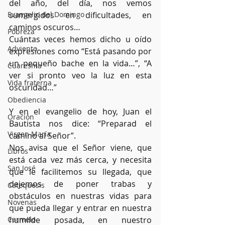
del año, del día, nos vemos 
Evangelio del Domingo
sumergidos en dificultades, en 
caminos oscuros…
Pobreza
Cuántas veces hemos dicho u oído 
Adviento
expresiones como “Está pasando por 
un pequeño bache en la vida…”, “A 
Cuaresma
ver si pronto veo la luz en esta 
Vida fraterna
oscuridad…”
Obediencia
Y en el evangelio de hoy, Juan el 
Oración
Bautista nos dice: “Preparad el 
Virgen María
camino al Señor”.
Nos avisa que el Señor viene, que 
Libros
está cada vez más cerca, y necesita 
San José
que le facilitemos su llegada, que 
dejemos de poner trabas y 
Catequesis
obstáculos en nuestras vidas para 
Novenas
que pueda llegar y entrar en nuestra 
Carmelo
humilde posada, en nuestro 