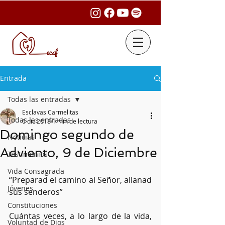
Entrada
Todas las entradas
Esclavas Carmelitas
Todas las entradas
6 dic 2018
1 min de lectura
Domingo segundo de
Noticias
Adviento, 9 de Diciembre
Testimonios
Vida Consagrada
“Preparad el camino al Señor, allanad 
Jóvenes
sus senderos”
Constituciones
Cuántas veces, a lo largo de la vida, 
Voluntad de Dios