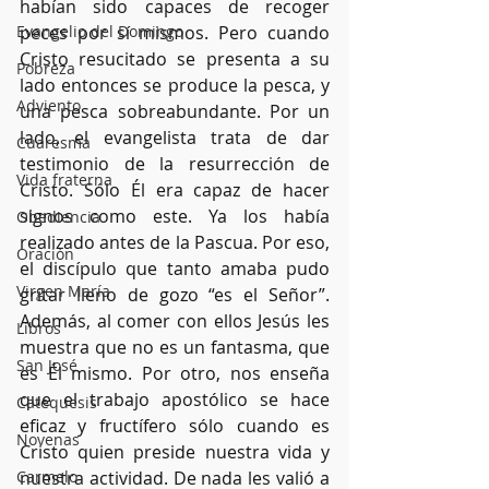
habían sido capaces de recoger 
Evangelio del Domingo
peces por sí mismos. Pero cuando 
Cristo resucitado se presenta a su 
Pobreza
lado entonces se produce la pesca, y 
Adviento
una pesca sobreabundante. Por un 
lado, el evangelista trata de dar 
Cuaresma
testimonio de la resurrección de 
Vida fraterna
Cristo. Sólo Él era capaz de hacer 
signos como este. Ya los había 
Obediencia
realizado antes de la Pascua. Por eso, 
Oración
el discípulo que tanto amaba pudo 
Virgen María
gritar lleno de gozo “es el Señor”. 
Además, al comer con ellos Jesús les 
Libros
muestra que no es un fantasma, que 
San José
es Él mismo. Por otro, nos enseña 
que el trabajo apostólico se hace 
Catequesis
eficaz y fructífero sólo cuando es 
Novenas
Cristo quien preside nuestra vida y 
Carmelo
nuestra actividad. De nada les valió a 