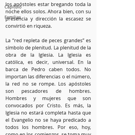
los apóstoles estar bregando toda la 
Capítulo
noche ellos solos. Ahora bien, con su 
Familias
presencia y dirección la escasez se 
convirtió en riqueza.
La “red repleta de peces grandes” es 
símbolo de plenitud. La plenitud de la 
obra de la Iglesia. La Iglesia es 
católica, es decir, universal. En la 
barca de Pedro caben todos. No 
importan las diferencias o el número, 
la red no se rompe. Los apóstoles 
son pescadores de hombres. 
Hombres y mujeres que son 
convocados por Cristo. Es más, la 
Iglesia no estará completa hasta que 
el Evangelio no se haya predicado a 
todos los hombres. Por eso, hoy, 
como en los comienzos, se toma muy 