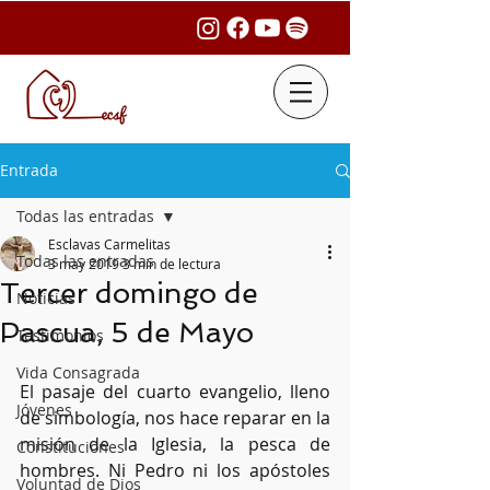
Entrada
Todas las entradas
Esclavas Carmelitas
Todas las entradas
3 may 2019
3 min de lectura
Tercer domingo de
Noticias
Pascua, 5 de Mayo
Testimonios
Vida Consagrada
El pasaje del cuarto evangelio, lleno 
Jóvenes
de simbología, nos hace reparar en la 
misión de la Iglesia, la pesca de 
Constituciones
hombres. Ni Pedro ni los apóstoles 
Voluntad de Dios