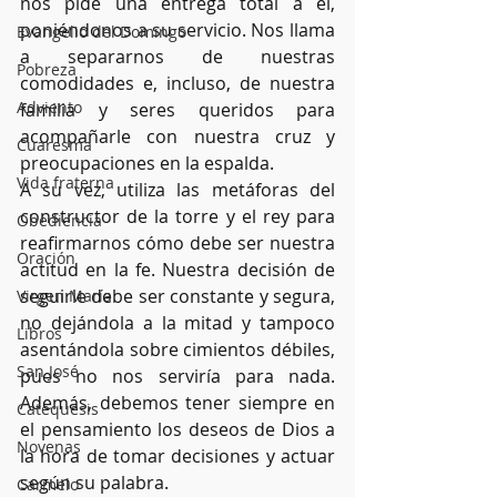
nos pide una entrega total a él, 
poniéndonos a su servicio. Nos llama 
Evangelio del Domingo
a separarnos de nuestras 
Pobreza
comodidades e, incluso, de nuestra 
Adviento
familia y seres queridos para 
acompañarle con nuestra cruz y 
Cuaresma
preocupaciones en la espalda.
Vida fraterna
A su vez, utiliza las metáforas del 
constructor de la torre y el rey para 
Obediencia
reafirmarnos cómo debe ser nuestra 
Oración
actitud en la fe. Nuestra decisión de 
seguirle debe ser constante y segura, 
Virgen María
no dejándola a la mitad y tampoco 
Libros
asentándola sobre cimientos débiles, 
San José
pues no nos serviría para nada. 
Además, debemos tener siempre en 
Catequesis
el pensamiento los deseos de Dios a 
Novenas
la hora de tomar decisiones y actuar 
según su palabra.
Carmelo