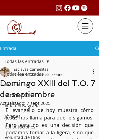
Entrada
Todas las entradas
Esclavas Carmelitas
Todas las entradas
6 sept 2025
1 min de lectura
Domingo XXIII del T.O. 7
Noticias
de septiembre
Testimonios
Actualizado:
7 sept 2025
Vida Consagrada
El evangelio de hoy muestra cómo 
Jóvenes
Jesús nos llama para que le sigamos. 
Pero esta no es una decisión que 
Constituciones
podamos tomar a la ligera, sino que 
Voluntad de Dios