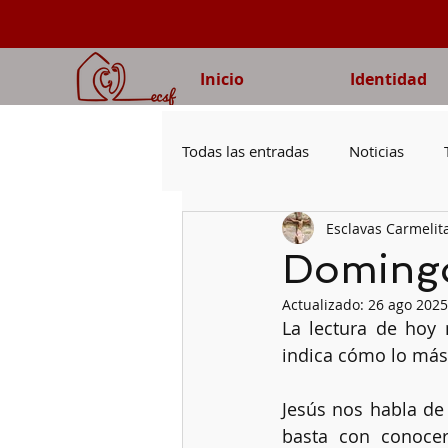
Inicio
Identidad
Todas las entradas
Noticias
Esclavas Carmelit
Voluntad de Dios
Evangeli
Domingo
Actualizado:
26 ago 2025
Obediencia
Oración
V
La lectura de hoy 
indica cómo lo más
Capítulo
Familias
Jesús nos habla de 
basta con conocer