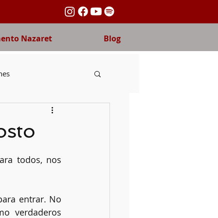
nto Nazaret
Blog
nes
ida fraterna
osto
nas
Carmelo
ara todos, nos 
ara entrar. No 
mo verdaderos 