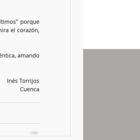
timos” porque 
ra el corazón, 
éntica, amando 
Inés Torrijos
Cuenca