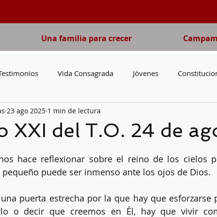
Una familia para crecer
Campame
Testimonios
Vida Consagrada
Jóvenes
Constitucio
as
23 ago 2025
1 min de lectura
o del Domingo
Pobreza
Adviento
Cuaresma
V
 XXI del T.O. 24 de ag
irgen María
Libros
San José
Catequesis
Nove
nos hace reflexionar sobre el reino de los cielos p
 pequeño puede ser inmenso ante los ojos de Dios.
una puerta estrecha por la que hay que esforzarse p
lo o decir que creemos en Él, hay que vivir co