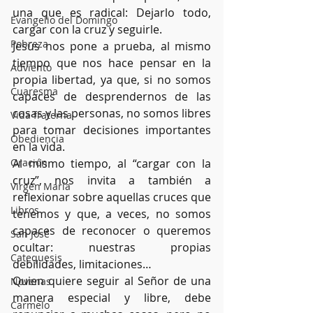
una que es radical: Dejarlo todo, 
Evangelio del Domingo
cargar con la cruz y seguirle.
Pobreza
Jesús nos pone a prueba, al mismo 
tiempo que nos hace pensar en la 
Adviento
propia libertad, ya que, si no somos 
Cuaresma
capaces de desprendernos de las 
cosas y las personas, no somos libres 
Vida fraterna
para tomar decisiones importantes 
Obediencia
en la vida.
Oración
Al mismo tiempo, al “cargar con la 
cruz”, nos invita a también a 
Virgen María
reflexionar sobre aquellas cruces que 
Libros
tenemos y que, a veces, no somos 
capaces de reconocer o queremos 
San José
ocultar: nuestras propias 
Catequesis
debilidades, limitaciones…
Quien quiere seguir al Señor de una 
Novenas
manera especial y libre, debe 
Carmelo