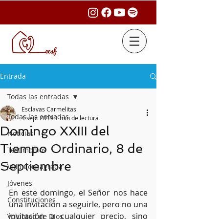
Entrada
Todas las entradas
Esclavas Carmelitas
Todas las entradas
4 sept 2019
1 min de lectura
Domingo XXIII del
Noticias
Tiempo Ordinario, 8 de
Testimonios
Septiembre
Vida Consagrada
Jóvenes
En este domingo, el Señor nos hace 
Constituciones
una invitación a seguirle, pero no una 
invitación a cualquier precio, sino 
Voluntad de Dios