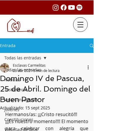
Entrada
Todas las entradas
Esclavas Carmelitas
Todas las entradas
23 abr 2021
3 min de lectura
Domingo IV de Pascua,
Noticias
25 de Abril. Domingo del
Testimonios
Buen Pastor
Vida Consagrada
Actualizado:
15 sept 2025
Jóvenes
Hermanos/as: ¡¡¡Cristo resucitó!!!
Constituciones
¡¡¡Es nuestro momento!!!! El momento 
para celebrar con alegría que 
Voluntad de Dios