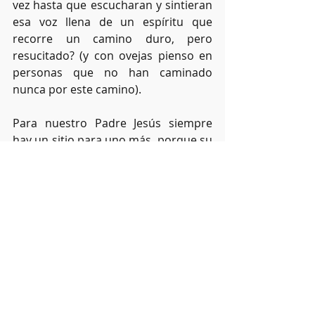
vez hasta que escucharan y sintieran 
esa voz llena de un espíritu que 
recorre un camino duro, pero 
resucitado? (y con ovejas pienso en 
personas que no han caminado 
nunca por este camino).
Para nuestro Padre Jesús siempre 
hay un sitio para uno más, porque su 
cerco es el amor y lo que le rodea es 
misericordia. Dios, nos envió a un 
Pastor. Y no a cualquiera, sino a su 
propio Hijo. Y me sigo preguntando, 
¿Qué no sentirá por nosotros? ¡¡¡Es 
que esto es muy fuerte!! Es amor en 
su pura esencia, cercano, sincero, 
milagroso… puesto a nuestra 
disposición.