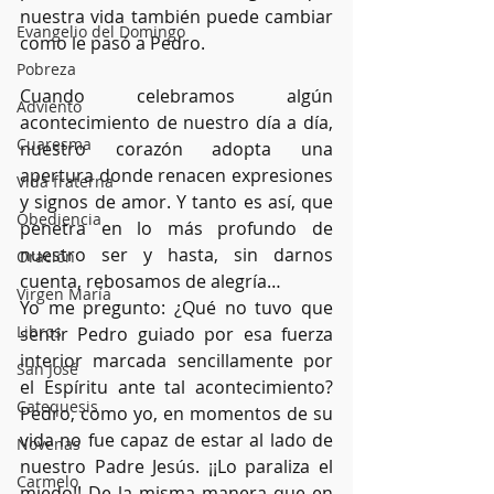
nuestra vida también puede cambiar 
Evangelio del Domingo
como le pasó a Pedro.
Pobreza
Cuando celebramos algún 
Adviento
acontecimiento de nuestro día a día, 
Cuaresma
nuestro corazón adopta una 
apertura donde renacen expresiones 
Vida fraterna
y signos de amor. Y tanto es así, que 
Obediencia
penetra en lo más profundo de 
nuestro ser y hasta, sin darnos 
Oración
cuenta, rebosamos de alegría…
Virgen María
Yo me pregunto: ¿Qué no tuvo que 
Libros
sentir Pedro guiado por esa fuerza 
interior marcada sencillamente por 
San José
el Espíritu ante tal acontecimiento? 
Catequesis
Pedro, como yo, en momentos de su 
vida no fue capaz de estar al lado de 
Novenas
nuestro Padre Jesús. ¡¡Lo paraliza el 
Carmelo
miedo!! De la misma manera que en 