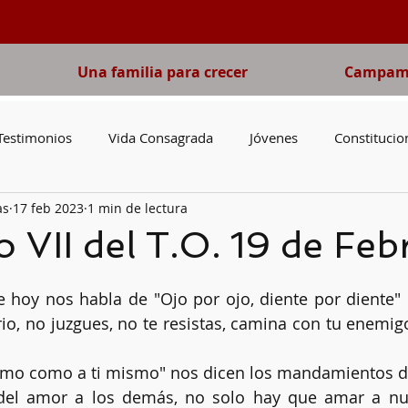
Una familia para crecer
Campame
Testimonios
Vida Consagrada
Jóvenes
Constitucio
as
17 feb 2023
1 min de lectura
o del Domingo
Pobreza
Adviento
Cuaresma
V
VII del T.O. 19 de Feb
irgen María
Libros
San José
Catequesis
Nove
rio, no juzgues, no te resistas, camina con tu enemigo
jimo como a ti mismo" nos dicen los mandamientos d