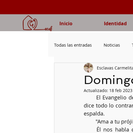
Inicio
Identidad
Todas las entradas
Noticias
Esclavas Carmelit
Voluntad de Dios
Evangeli
Domingo 
Actualizado:
18 feb 2023
Obediencia
Oración
V
	El Evangelio de hoy nos habla de "Ojo por ojo, diente por diente" pero Jesús nos 
dice todo lo contra
espalda.
Capítulo
Familias
	"Ama a tu pró
	Él nos habla del amor a los demás, no solo hay que amar a nuestra familia y 