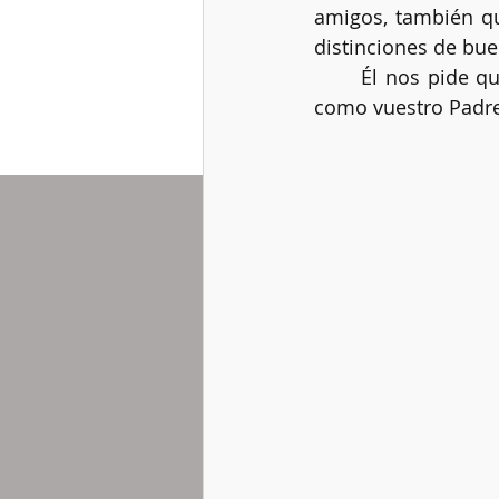
amigos, también q
distinciones de bu
	Él nos pide que amemos por igual a todos, sin limites, ni medida. Sed perfectos 
como vuestro Padre 