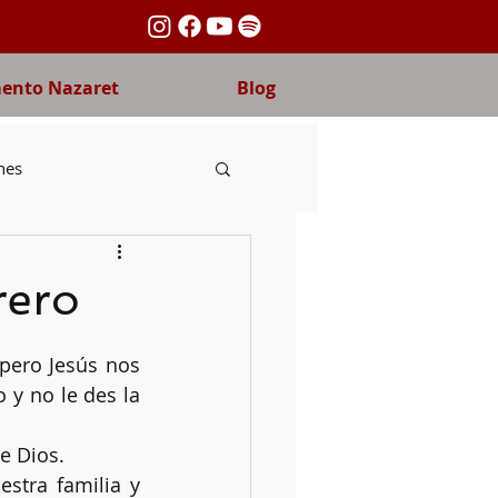
nto Nazaret
Blog
nes
ida fraterna
rero
nas
Carmelo
 y no le des la 
e Dios. 