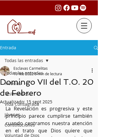
Entrada
Todas las entradas
Esclavas Carmelitas
Todas las entradas
19 feb 2022
3 min de lectura
Domingo VII del T.O. 20
Noticias
de Febrero
Testimonios
Actualizado:
15 sept 2025
Vida Consagrada
La Revelación es progresiva y este 
Jóvenes
principio parece cumplirse también 
cuando centramos nuestra atención 
Constituciones
en el trato que Dios quiere que 
Voluntad de Dios