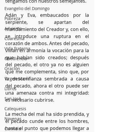
tengamos con nuestros semejantes.
Evangelio del Domingo
Adán y Eva, embaucados por la 
Pobreza
serpiente, se apartan del 
Adviento
mandamiento del Creador y, con ello, 
se introduce una ruptura en el 
Cuaresma
corazón de ambos. Antes del pecado, 
Vida fraterna
vivían en armonía la vocación para la 
que habían sido creados; después 
Obediencia
del pecado, el otro ya no es alguien 
Oración
que me complementa, sino que, por 
la desconfianza sembrada a causa 
Virgen María
del pecado, ahora el otro puede ser 
Libros
una amenaza contra mi integridad: 
San José
es necesario cubrirse.
Catequesis
La mecha del mal ha sido prendida, y 
Novenas
el pecado cunde entre los hombres, 
hasta el punto que podemos llegar a 
Carmelo