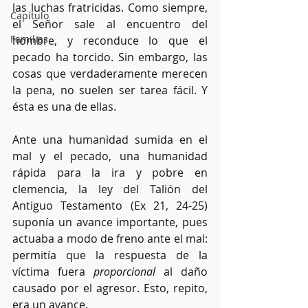
las luchas fratricidas. Como siempre, 
Capítulo
el Señor sale al encuentro del 
Familias
hombre, y reconduce lo que el 
pecado ha torcido. Sin embargo, las 
cosas que verdaderamente merecen 
la pena, no suelen ser tarea fácil. Y 
ésta es una de ellas. 
Ante una humanidad sumida en el 
mal y el pecado, una humanidad 
rápida para la ira y pobre en 
clemencia, la ley del Talión del 
Antiguo Testamento (Ex 21, 24-25) 
suponía un avance importante, pues 
actuaba a modo de freno ante el mal: 
permitía que la respuesta de la 
víctima fuera 
proporcional
 al daño 
causado por el agresor. Esto, repito, 
era un avance.