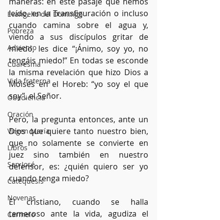
maneras: en este pasaje que hemos 
leído, en la Transfiguración o incluso 
Evangelio del Domingo
cuando camina sobre el agua y, 
Pobreza
viendo a sus discípulos gritar de 
Adviento
miedo, les dice “¡Ánimo, soy yo, no 
tengáis miedo!” En todas se esconde 
Cuaresma
la misma revelación que hizo Dios a 
Vida fraterna
Moisés en el Horeb: “yo soy el que 
soy”, el Señor.
Obediencia
Oración
Pero, la pregunta entonces, ante un 
Dios que quiere tanto nuestro bien, 
Virgen María
que no solamente se convierte en 
Libros
juez sino también en nuestro 
San José
defensor, es: ¿quién quiero ser yo 
cuando tenga miedo?
Catequesis
Novenas
El cristiano, cuando se halla 
temeroso ante la vida, agudiza el 
Carmelo