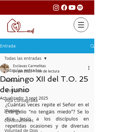
Entrada
Todas las entradas
Esclavas Carmelitas
Todas las entradas
24 jun 2023
1 min de lectura
Domingo XII del T.O. 25
Noticias
de junio
Testimonios
Actualizado:
3 sept 2025
Vida Consagrada
¿Cuántas veces repite el Señor en el 
Jóvenes
Evangelio “no tengáis miedo”? Se lo 
dice Jesús a los discípulos en 
Constituciones
repetidas ocasiones y de diversas 
Voluntad de Dios