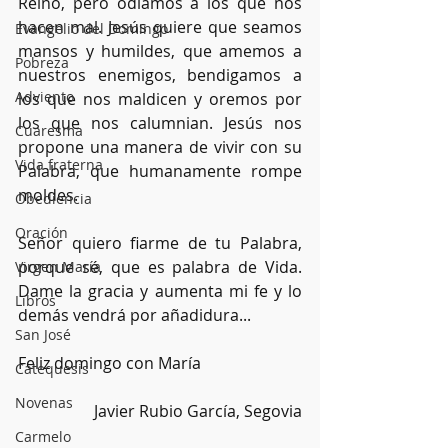
Reino, pero odiamos a los que nos 
hacen mal. Jesús quiere que seamos 
Evangelio del Domingo
mansos y humildes, que amemos a 
Pobreza
nuestros enemigos, bendigamos a 
Adviento
los que nos maldicen y oremos por 
los que nos calumnian. Jesús nos 
Cuaresma
propone una manera de vivir con su 
Vida fraterna
Palabra, que humanamente rompe 
moldes.
Obediencia
Oración
Señor quiero fiarme de tu Palabra, 
porque sé, que es palabra de Vida. 
Virgen María
Dame la gracia y aumenta mi fe y lo 
Libros
demás vendrá por añadidura...
San José
Feliz domingo con María 
Catequesis
Novenas
Javier Rubio García, Segovia
Carmelo