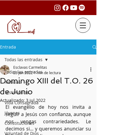
Entrada
Todas las entradas
Esclavas Carmelitas
Todas las entradas
23 jun 2022
1 min de lectura
Domingo XIII del T.O. 26
Noticias
de Junio
Testimonios
Actualizado:
3 jul 2022
Vida Consagrada
El evangelio de hoy nos invita a 
Jóvenes
seguir a Jesús con confianza, aunque 
nos vengas contrariedades. Le 
Constituciones
decimos si... y queremos anunciar su 
Voluntad de Dios