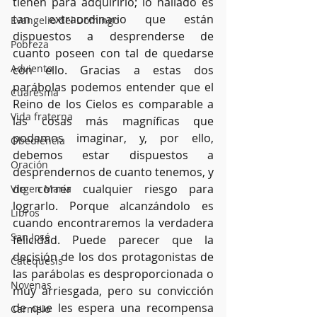
tienen para adquirirlo; lo hallado es 
tan extraordinario que están 
Evangelio del Domingo
dispuestos a desprenderse de 
Pobreza
cuanto poseen con tal de quedarse 
Adviento
con ello. Gracias a estas dos 
parábolas podemos entender que el 
Cuaresma
Reino de los Cielos es comparable a 
Vida fraterna
las cosas más magníficas que 
podamos imaginar, y, por ello, 
Obediencia
debemos estar dispuestos a 
Oración
desprendernos de cuanto tenemos, y 
de correr cualquier riesgo para 
Virgen María
lograrlo. Porque alcanzándolo es 
Libros
cuando encontraremos la verdadera 
San José
felicidad. Puede parecer que la 
decisión de los dos protagonistas de 
Catequesis
las parábolas es desproporcionada o 
Novenas
muy arriesgada, pero su convicción 
de que les espera una recompensa 
Carmelo