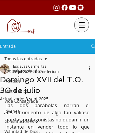
Entrada
Todas las entradas
Esclavas Carmelitas
Todas las entradas
28 jul 2023
1 min de lectura
Domingo XVII del T.O.
Noticias
30 de julio
Testimonios
Actualizado:
3 sept 2025
Vida Consagrada
Las dos parábolas narran el 
Jóvenes
descubrimiento de algo tan valioso 
que los protagonistas no dudan ni un 
Constituciones
instante en vender todo lo que 
Voluntad de Dios