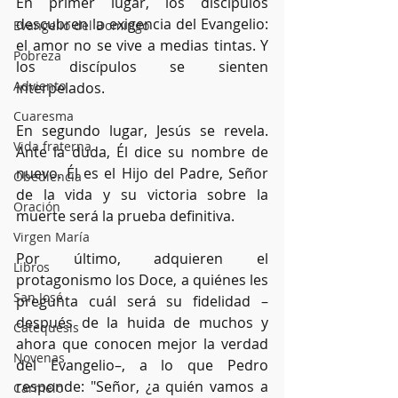
En primer lugar, los discípulos 
descubren la exigencia del Evangelio: 
Evangelio del Domingo
el amor no se vive a medias tintas. Y 
Pobreza
los discípulos se sienten 
Adviento
interpelados.
Cuaresma
En segundo lugar, Jesús se revela. 
Vida fraterna
Ante la duda, Él dice su nombre de 
nuevo. Él es el Hijo del Padre, Señor 
Obediencia
de la vida y su victoria sobre la 
Oración
muerte será la prueba definitiva. 
Virgen María
Por último, adquieren el 
Libros
protagonismo los Doce, a quiénes les 
San José
pregunta cuál será su fidelidad –
después de la huida de muchos y 
Catequesis
ahora que conocen mejor la verdad 
Novenas
del Evangelio–, a lo que Pedro 
responde: "Señor, ¿a quién vamos a 
Carmelo