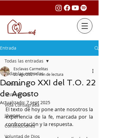
Entrada
Todas las entradas
Esclavas Carmelitas
Todas las entradas
20 ago 2021
1 min de lectura
Domingo XXI del T.O. 22
Noticias
de Agosto
Testimonios
Actualizado:
7 sept 2025
Vida Consagrada
El texto de hoy pone ante nosotros la 
Jóvenes
experiencia de la fe, marcada por la 
confrontación y la respuesta. 
Constituciones
Voluntad de Dios