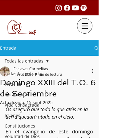
Entrada
Todas las entradas
Esclavas Carmelitas
Todas las entradas
4 sept 2020
1 min de lectura
Domingo XXIII del T.O. 6
Noticias
de Septiembre
Testimonios
Actualizado:
15 sept 2025
Vida Consagrada
Os aseguro que todo lo que atéis en la 
Jóvenes
tierra quedará atado en el cielo.
Constituciones
En el evangelio de este domingo 
Voluntad de Dios