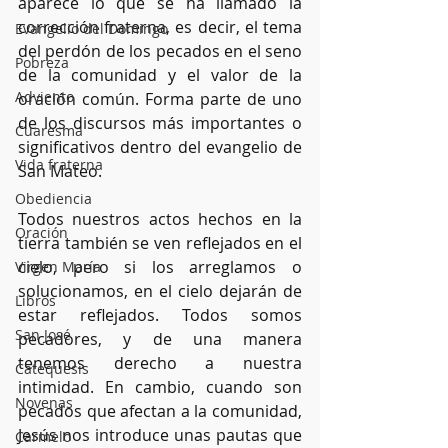
aparece lo que se ha llamado la 
corrección fraterna, es decir, el tema 
Evangelio del Domingo
del perdón de los pecados en el seno 
Pobreza
de la comunidad y el valor de la 
Adviento
oración común. Forma parte de uno 
de los discursos más importantes o 
Cuaresma
significativos dentro del evangelio de 
Vida fraterna
San Mateo.
Obediencia
Todos nuestros actos hechos en la 
Oración
tierra también se ven reflejados en el 
cielo, pero si los arreglamos o 
Virgen María
solucionamos, en el cielo dejarán de 
Libros
estar reflejados. Todos somos 
San José
pecadores, y de una manera 
tenemos derecho a nuestra 
Catequesis
intimidad. En cambio, cuando son 
Novenas
pecados que afectan a la comunidad, 
Jesús nos introduce unas pautas que 
Carmelo