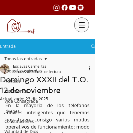
Entrada
Todas las entradas
Esclavas Carmelitas
Todas las entradas
11 nov 2023
3 min de lectura
Domingo XXXII del T.O.
Noticias
12 de noviembre
Testimonios
Actualizado:
23 dic 2025
Vida Consagrada
En la mayoría de los teléfonos 
Jóvenes
móviles inteligentes que tenemos 
hoy traen consigo varios modos 
Constituciones
operativos de funcionamiento: modo 
Voluntad de Dios