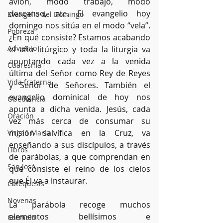
avión, modo trabajo, modo 
descanso, etc. El evangelio hoy 
Evangelio del Domingo
domingo nos sitúa en el modo “vela”. 
Pobreza
¿En qué consiste? Estamos acabando 
Adviento
el año litúrgico y toda la liturgia va 
apuntando cada vez a la venida 
Cuaresma
última del Señor como Rey de Reyes 
Vida fraterna
y Señor de Señores. También el 
evangelio dominical de hoy nos 
Obediencia
apunta a dicha venida. Jesús, cada 
Oración
vez más cerca de consumar su 
misión salvífica en la Cruz, va 
Virgen María
enseñando a sus discípulos, a través 
Libros
de parábolas, a que comprendan en 
San José
qué consiste el reino de los cielos 
que Él va a instaurar. 
Catequesis
Novenas
La parábola recoge muchos 
elementos bellísimos e 
Carmelo