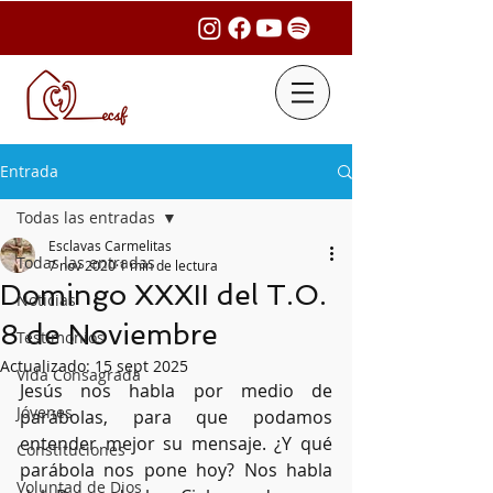
Entrada
Todas las entradas
Esclavas Carmelitas
Todas las entradas
7 nov 2020
1 min de lectura
Domingo XXXII del T.O.
Noticias
8 de Noviembre
Testimonios
Actualizado:
15 sept 2025
Vida Consagrada
Jesús nos habla por medio de 
Jóvenes
parábolas, para que podamos 
entender mejor su mensaje. ¿Y qué 
Constituciones
parábola nos pone hoy? Nos habla 
Voluntad de Dios