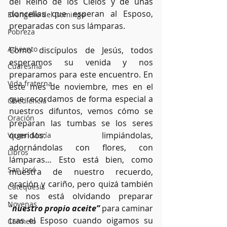
del Reino de los Cielos y de unas 
doncellas que esperan al Esposo, 
Evangelio del Domingo
preparadas con sus lámparas.
Pobreza
Adviento
Como discípulos de Jesús, todos 
esperamos su venida y nos 
Cuaresma
preparamos para este encuentro. En 
Vida fraterna
este mes de noviembre, mes en el 
que recordamos de forma especial a 
Obediencia
nuestros difuntos, vemos cómo se 
Oración
preparan las tumbas se los seres 
queridos: limpiándolas, 
Virgen María
adornándolas con flores, con 
Libros
lámparas… Esto está bien, como 
San José
muestra de nuestro recuerdo, 
oración y cariño, pero quizá también 
Catequesis
se nos está olvidando preparar 
Novenas
“
nuestro propio aceite”
 para caminar 
tras el Esposo cuando oigamos su 
Carmelo