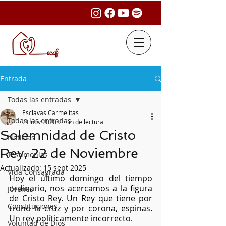
Entrada
Todas las entradas
Esclavas Carmelitas
Todas las entradas
21 nov 2020
2 min de lectura
Solemnidad de Cristo
Noticias
Rey, 22 de Noviembre
Testimonios
Actualizado:
15 sept 2025
Vida Consagrada
Hoy el último domingo del tiempo 
ordinario, nos acercamos a la figura 
Jóvenes
de Cristo Rey. Un Rey que tiene por 
Constituciones
trono la cruz y por corona, espinas. 
Un rey políticamente incorrecto.
Voluntad de Dios