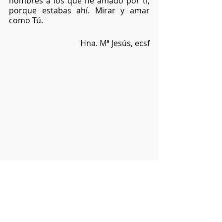
nombres a los que he amado por ti, 
porque estabas ahí. Mirar y amar 
como Tú.
Hna. Mª Jesús, ecsf
Evangelio del Domingo