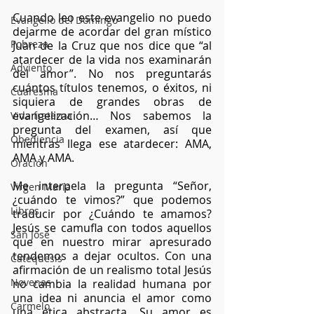
Cuando leo este evangelio no puedo 
Evangelio del Domingo
dejarme de acordar del gran místico 
Pobreza
Juan de la Cruz que nos dice que “al 
atardecer de la vida nos examinarán 
Adviento
del amor”. No nos preguntarás 
cuántos títulos tenemos, o éxitos, ni 
Cuaresma
siquiera de grandes obras de 
evangelización… Nos sabemos la 
Vida fraterna
pregunta del examen, así que 
Obediencia
mientras llega ese atardecer: AMA, 
AMA y AMA.
Oración
Me interpela la pregunta “Señor, 
Virgen María
¿cuándo te vimos?” que podemos 
Libros
traducir por ¿Cuándo te amamos? 
Jesús se camufla con todos aquellos 
San José
que en nuestro mirar apresurado 
tendemos a dejar ocultos. Con una 
Catequesis
afirmación de un realismo total Jesús 
Novenas
no cambia la realidad humana por 
una idea ni anuncia el amor como 
Carmelo
una ética abstracta. Su amor es 